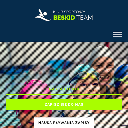
Togg
navi
KOLONIE LETNIE
NASZA OFERTA
ZAPISZ SIĘ DO NAS
NAUKA PŁYWANIA ZAPISY