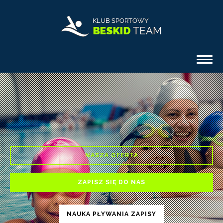
Togg
navi
KOLONIE LETNIE
NASZA OFERTA
ZAPISZ SIĘ DO NAS
NAUKA PŁYWANIA ZAPISY